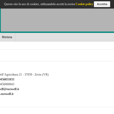
Questo sito fa uso di cookies, utilizzandolo accetti la nostra
Cookie policy
Accetta
Rivista
ell’Agricoltura 21 - 37059 - Zevio (VR)
0456051033
0456060843
elf@euroself.it
euroself.it