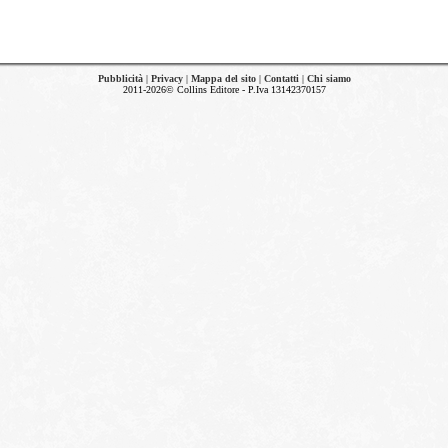
Pubblicità
|
Privacy
|
Mappa del sito
|
Contatti
|
Chi siamo
2011-2026© Collins Editore - P.Iva 13142370157