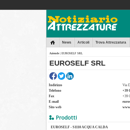
Collins
News
Articoli
Trova Attrezzatura
Aziende
| EUROSELF SRL
EUROSELF SRL
Indirizzo
Via D
Telefono
+39 
Fax
+39 
E-mail
euros
Sito web
www.
Prodotti
EUROSELF - S1110 ACQUA CALDA