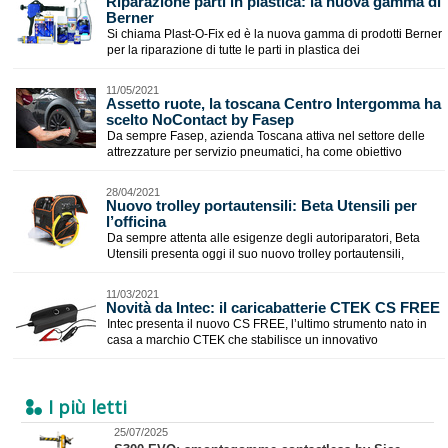
​Riparazione parti in plastica: la nuova gamma di
Berner
Si chiama Plast-O-Fix ed è la nuova gamma di prodotti Berner
per la riparazione di tutte le parti in plastica dei
11/05/2021
Assetto ruote, la toscana Centro Intergomma ha
scelto NoContact by Fasep
Da sempre Fasep, azienda Toscana attiva nel settore delle
attrezzature per servizio pneumatici, ha come obiettivo
28/04/2021
Nuovo trolley portautensili: Beta Utensili per
l’officina
Da sempre attenta alle esigenze degli autoriparatori, Beta
Utensili presenta oggi il suo nuovo trolley portautensili,
11/03/2021
Novità da Intec: il caricabatterie CTEK CS FREE
Intec presenta il nuovo CS FREE, l’ultimo strumento nato in
casa a marchio CTEK che stabilisce un innovativo
I più letti
25/07/2025