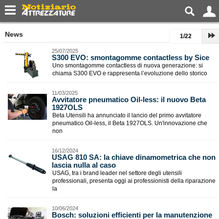
News
1/22
25/07/2025
​S300 EVO: smontagomme contactless by Sice
Uno smontagomme contactless di nuova generazione: si
chiama S300 EVO e rappresenta l’evoluzione dello storico
11/03/2025
Avvitatore pneumatico Oil-less: il nuovo Beta
1927OLS
Beta Utensili ha annunciato il lancio del primo avvitatore
pneumatico Oil-less, il Beta 1927OLS. Un'innovazione che
non
16/12/2024
​USAG 810 SA: la chiave dinamometrica che non
lascia nulla al caso
USAG, tra i brand leader nel settore degli utensili
professionali, presenta oggi ai professionisti della riparazione
la
10/06/2024
Bosch: soluzioni efficienti per la manutenzione