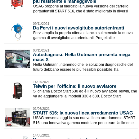
più resistente e maneggevole
USAG propone al mercato la nuova versione del carrello
portautensili START 516, che è stato migliorato in diversi
09/11/2021
Da Fervi i nuovi avvolgitubo autorientranti
Fervi amplia la propria offerta e lancia sul mercato la nuova
gamma di avvolgitubo autorientranti. Progettati e
03/11/2021
​Autodiagnosi: Hella Gutmann presenta mega
macs X
Hella Gutmann, ritenendo che le soluzioni diagnostiche del
futuro debbano essere le più flessibili possibile, ha
14/07/2021
​Telwin per l’officina: il nuovo avviatore
Si chiama Doctor Start 530 ed è il nuovo avviatore Telwin, che
va ad aggiungersi ai modelli 330 e 630. Doctor Start
01/06/2021
​START 516: la nuova linea arredamento USAG
USAG presenta oggi la sua nuova linea arredamento START
516: una innovativa gamma modulare per creare facilmente
14/05/2021