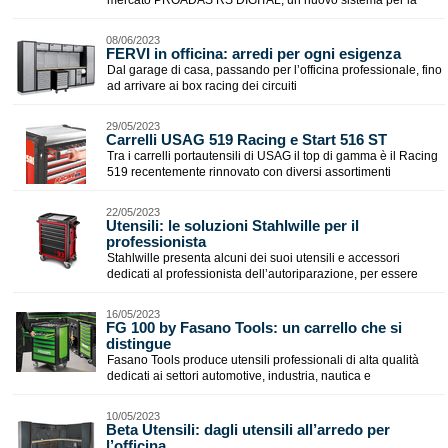
mercato PROADAS RS DIGITAL, un nuovo sistema per la
08/06/2023
​FERVI in officina: arredi per ogni esigenza
Dal garage di casa, passando per l’officina professionale, fino
ad arrivare ai box racing dei circuiti
29/05/2023
​Carrelli USAG 519 Racing e Start 516 ST
Tra i carrelli portautensili di USAG il top di gamma è il Racing
519 recentemente rinnovato con diversi assortimenti
22/05/2023
Utensili: le soluzioni Stahlwille per il
professionista
Stahlwille presenta alcuni dei suoi utensili e accessori
dedicati al professionista dell’autoriparazione, per essere
16/05/2023
​FG 100 by Fasano Tools: un carrello che si
distingue
Fasano Tools produce utensili professionali di alta qualità
dedicati ai settori automotive, industria, nautica e
10/05/2023
Beta Utensili: dagli utensili all’arredo per
l’officina