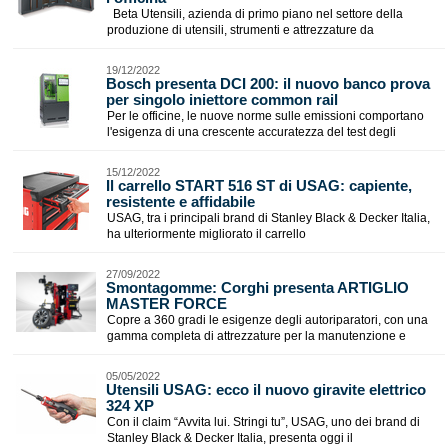
Beta Utensili, azienda di primo piano nel settore della
produzione di utensili, strumenti e attrezzature da
19/12/2022
​Bosch presenta DCI 200: il nuovo banco prova
per singolo iniettore common rail
Per le officine, le nuove norme sulle emissioni comportano
l'esigenza di una crescente accuratezza del test degli
15/12/2022
​Il carrello START 516 ST di USAG: capiente,
resistente e affidabile
USAG, tra i principali brand di Stanley Black & Decker Italia,
ha ulteriormente migliorato il carrello
27/09/2022
Smontagomme: Corghi presenta ARTIGLIO
MASTER FORCE
Copre a 360 gradi le esigenze degli autoriparatori, con una
gamma completa di attrezzature per la manutenzione e
05/05/2022
​Utensili USAG: ecco il nuovo giravite elettrico
324 XP
Con il claim “Avvita lui. Stringi tu”, USAG, uno dei brand di
Stanley Black & Decker Italia, presenta oggi il