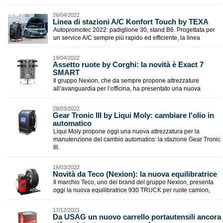
26/04/2022
Linea di stazioni A/C Konfort Touch by TEXA
Autopromotec 2022: padiglione 30, stand B6. Progettata per
un service A/C sempre più rapido ed efficiente, la linea
19/04/2022
Assetto ruote by Corghi: la novità è Exact 7
SMART
Il gruppo Nexion, che da sempre propone attrezzature
all’avanguardia per l’officina, ha presentato una nuova
28/03/2022
Gear Tronic III by Liqui Moly: cambiare l'olio in
automatico
Liqui Moly propone oggi una nuova attrezzatura per la
manutenzione del cambio automatico: la stazione Gear Tronic
III.
16/03/2022
​Novità da Teco (Nexion): la nuova equilibratrice
Il marchio Teco, uno dei brand del gruppo Nexion, presenta
oggi la nuova equilibratrice 930 TRUCK per ruote camion,
17/12/2021
Da USAG un nuovo carrello portautensili ancora