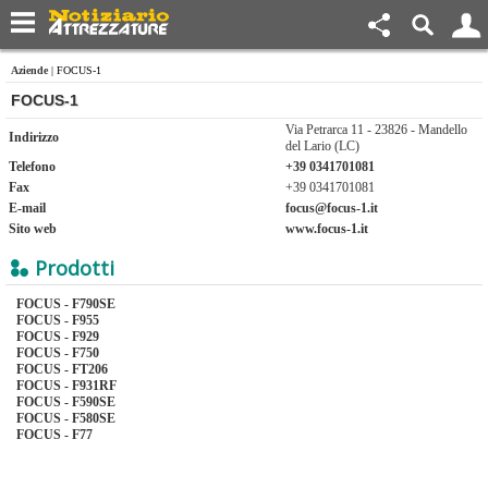
Aziende
| FOCUS-1
FOCUS-1
Via Petrarca 11 - 23826 - Mandello
Indirizzo
del Lario (LC)
Telefono
+39 0341701081
Fax
+39 0341701081
E-mail
focus@focus-1.it
Sito web
www.focus-1.it
Prodotti
FOCUS - F790SE
FOCUS - F955
FOCUS - F929
FOCUS - F750
FOCUS - FT206
FOCUS - F931RF
FOCUS - F590SE
FOCUS - F580SE
FOCUS - F77