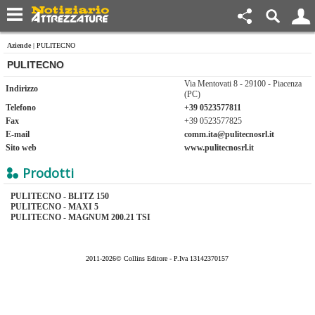
Aziende
| PULITECNO
PULITECNO
Via Mentovati 8 - 29100 - Piacenza
Indirizzo
(PC)
Telefono
+39 0523577811
Fax
+39 0523577825
E-mail
comm.ita@pulitecnosrl.it
Sito web
www.pulitecnosrl.it
Prodotti
PULITECNO - BLITZ 150
PULITECNO - MAXI 5
PULITECNO - MAGNUM 200.21 TSI
2011-2026© Collins Editore - P.Iva 13142370157