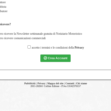
ttore
bista
butore
ricevere?
ro ricevere la Newsletter settimanale gratuita di Notiziario Motoristico
ro ricevere comunicazioni commerciali
accetto i termini e le condizioni della
Privacy
Crea Account
Pubblicità
|
Privacy
|
Mappa del sito
|
Contatti
|
Chi siamo
2011-2026© Collins Editore - P.Iva 13142370157