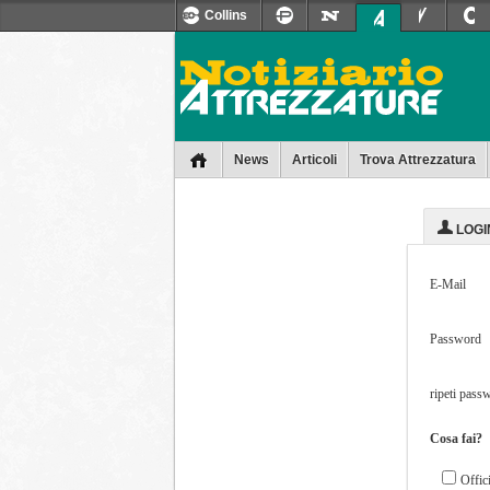
Collins
News
Articoli
Trova Attrezzatura
LOGI
E-Mail
Password
ripeti pass
Cosa fai?
Offic