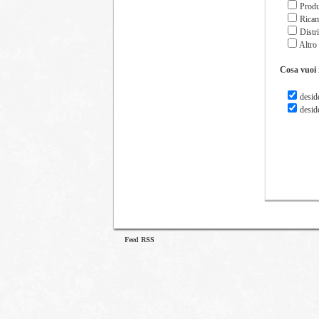
Produ
Ricam
Distri
Altro
Cosa vuoi 
deside
deside
Feed RSS