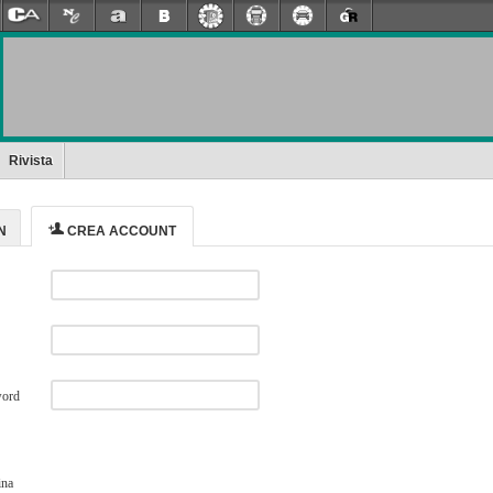
Rivista
N
CREA ACCOUNT
word
ina