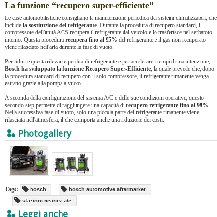
La funzione “recupero super-efficiente”
Le case automobilistiche consigliano la manutenzione periodica dei sistemi climatizzatori, che
include
la sostituzione del refrigerante
. Durante la procedura di recupero standard, il
compressore dell'unità ACS recupera il refrigerante dal veicolo e lo trasferisce nel serbatoio
interno. Questa procedura
recupera fino al 95%
del refrigerante e il gas non recuperato
viene rilasciato nell'aria durante la fase di vuoto.
Per ridurre questa rilevante perdita di refrigerante e per accelerare i tempi di manutenzione,
Bosch ha sviluppato la funzione Recupero Super-Efficiente
, la quale prevede che, dopo
la procedura standard di recupero con il solo compressore, il refrigerante rimanente venga
estratto grazie alla pompa a vuoto.
A seconda della configurazione del sistema A/C e delle sue condizioni operative, questo
secondo step permette di raggiungere una capacità di
recupero refrigerante fino al 99%
.
Nella successiva fase di vuoto, solo una piccola parte del refrigerante rimanente viene
rilasciata nell'atmosfera, il che comporta anche una riduzione dei costi.
Photogallery
Tags:
bosch
bosch automotive aftermarket
stazioni ricarica a/c
Leggi anche