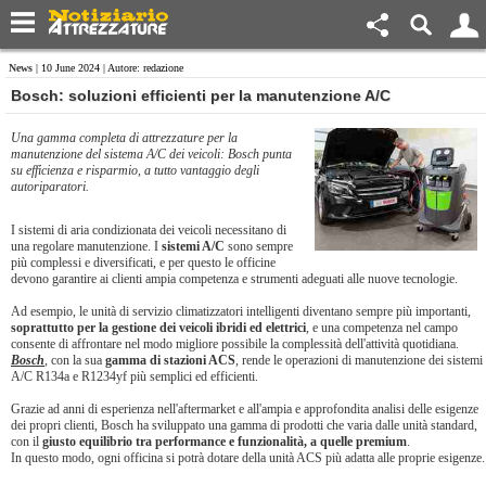
News
| 10 June 2024 | Autore: redazione
Bosch: soluzioni efficienti per la manutenzione A/C
Una gamma completa di attrezzature per la
manutenzione del sistema A/C dei veicoli: Bosch punta
su efficienza e risparmio, a tutto vantaggio degli
autoriparatori.
I sistemi di aria condizionata dei veicoli necessitano di
una regolare manutenzione. I
sistemi A/C
sono sempre
più complessi e diversificati, e per questo le officine
devono garantire ai clienti ampia competenza e strumenti adeguati alle nuove tecnologie.
Ad esempio, le unità di servizio climatizzatori intelligenti diventano sempre più importanti,
soprattutto per la gestione dei veicoli ibridi ed elettrici
, e una competenza nel campo
consente di affrontare nel modo migliore possibile la complessità dell'attività quotidiana.
Bosch
, con la sua
gamma di stazioni ACS
, rende le operazioni di manutenzione dei sistemi
A/C R134a e R1234yf più semplici ed efficienti.
Grazie ad anni di esperienza nell'aftermarket e all'ampia e approfondita analisi delle esigenze
dei propri clienti, Bosch ha sviluppato una gamma di prodotti che varia dalle unità standard,
con il
giusto equilibrio tra performance e funzionalità, a quelle premium
.
In questo modo, ogni officina si potrà dotare della unità ACS più adatta alle proprie esigenze.