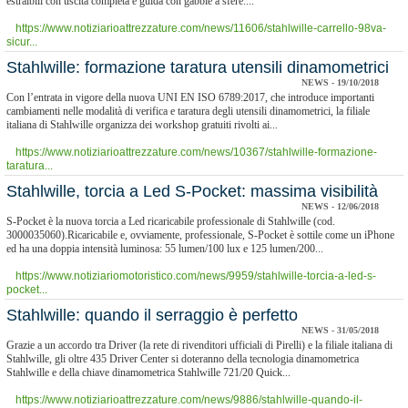
estraibili con uscita completa e guida con gabbie a sfere....
https://www.notiziarioattrezzature.com/news/11606/stahlwille-carrello-98va-
sicur...
Stahlwille: formazione taratura utensili dinamometrici
NEWS - 19/10/2018
Con l’entrata in vigore della nuova UNI EN ISO 6789:2017, che introduce importanti
cambiamenti nelle modalità di verifica e taratura degli utensili dinamometrici, la filiale
italiana di Stahlwille organizza dei workshop gratuiti rivolti ai...
https://www.notiziarioattrezzature.com/news/10367/stahlwille-formazione-
taratura...
Stahlwille, torcia a Led S-Pocket: massima visibilità
NEWS - 12/06/2018
S-Pocket è la nuova torcia a Led ricaricabile professionale di Stahlwille (cod.
3000035060).Ricaricabile e, ovviamente, professionale, S-Pocket è sottile come un iPhone
ed ha una doppia intensità luminosa: 55 lumen/100 lux e 125 lumen/200...
https://www.notiziariomotoristico.com/news/9959/stahlwille-torcia-a-led-s-
pocket...
Stahlwille: quando il serraggio è perfetto
NEWS - 31/05/2018
Grazie a un accordo tra Driver (la rete di rivenditori ufficiali di Pirelli) e la filiale italiana di
Stahlwille, gli oltre 435 Driver Center si doteranno della tecnologia dinamometrica
Stahlwille e della chiave dinamometrica Stahlwille 721/20 Quick...
https://www.notiziarioattrezzature.com/news/9886/stahlwille-quando-il-