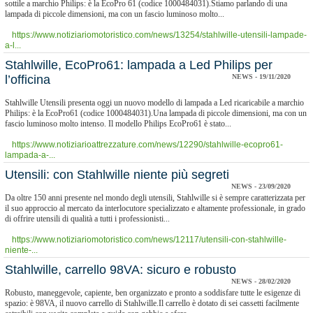
sottile a marchio Philips: è la EcoPro 61 (codice 1000484031).Stiamo parlando di una
lampada di piccole dimensioni, ma con un fascio luminoso molto...
https://www.notiziariomotoristico.com/news/13254/stahlwille-utensili-lampade-
a-l...
Stahlwille, EcoPro61: lampada a Led Philips per
l’officina
NEWS - 19/11/2020
Stahlwille Utensili presenta oggi un nuovo modello di lampada a Led ricaricabile a marchio
Philips: è la EcoPro61 (codice 1000484031).Una lampada di piccole dimensioni, ma con un
fascio luminoso molto intenso. Il modello Philips EcoPro61 è stato...
https://www.notiziarioattrezzature.com/news/12290/stahlwille-ecopro61-
lampada-a-...
Utensili: con Stahlwille niente più segreti
NEWS - 23/09/2020
Da oltre 150 anni presente nel mondo degli utensili, Stahlwille si è sempre caratterizzata per
il suo approccio al mercato da interlocutore specializzato e altamente professionale, in grado
di offrire utensili di qualità a tutti i professionisti...
https://www.notiziariomotoristico.com/news/12117/utensili-con-stahlwille-
niente-...
Stahlwille, carrello 98VA: sicuro e robusto
NEWS - 28/02/2020
Robusto, maneggevole, capiente, ben organizzato e pronto a soddisfare tutte le esigenze di
spazio: è 98VA, il nuovo carrello di Stahlwille.Il carrello è dotato di sei cassetti facilmente