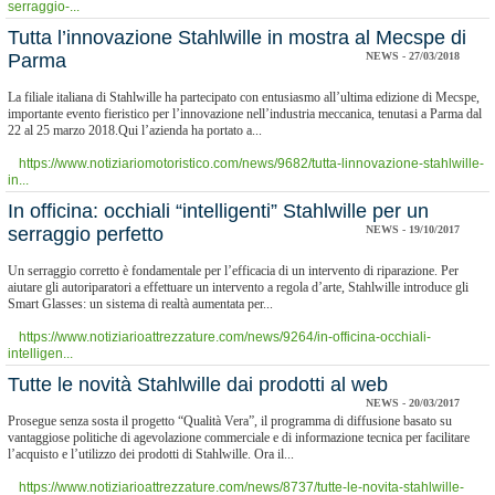
serraggio-...
Tutta l’innovazione Stahlwille in mostra al Mecspe di
Parma
NEWS - 27/03/2018
La filiale italiana di Stahlwille ha partecipato con entusiasmo all’ultima edizione di Mecspe,
importante evento fieristico per l’innovazione nell’industria meccanica, tenutasi a Parma dal
22 al 25 marzo 2018.Qui l’azienda ha portato a...
https://www.notiziariomotoristico.com/news/9682/tutta-linnovazione-stahlwille-
in...
In officina: occhiali “intelligenti” Stahlwille per un
serraggio perfetto
NEWS - 19/10/2017
Un serraggio corretto è fondamentale per l’efficacia di un intervento di riparazione. Per
aiutare gli autoriparatori a effettuare un intervento a regola d’arte, Stahlwille introduce gli
Smart Glasses: un sistema di realtà aumentata per...
https://www.notiziarioattrezzature.com/news/9264/in-officina-occhiali-
intelligen...
Tutte le novità Stahlwille dai prodotti al web
NEWS - 20/03/2017
Prosegue senza sosta il progetto “Qualità Vera”, il programma di diffusione basato su
vantaggiose politiche di agevolazione commerciale e di informazione tecnica per facilitare
l’acquisto e l’utilizzo dei prodotti di Stahlwille. Ora il...
https://www.notiziarioattrezzature.com/news/8737/tutte-le-novita-stahlwille-