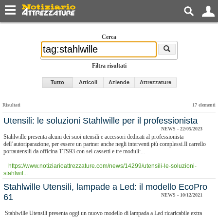
Cerca
Filtra risultati
Tutto
Articoli
Aziende
Attrezzature
Risultati
17 elementi
Utensili: le soluzioni Stahlwille per il professionista
NEWS - 22/05/2023
Stahlwille presenta alcuni dei suoi utensili e accessori dedicati al professionista
dell’autoriparazione, per essere un partner anche negli interventi più complessi.Il carrello
portautensili da officina TTS93 con sei cassetti e tre moduli:...
https://www.notiziarioattrezzature.com/news/14299/utensili-le-soluzioni-
stahlwil...
Stahlwille Utensili, lampade a Led: il modello EcoPro
61
NEWS - 10/12/2021
Stahlwille Utensili presenta oggi un nuovo modello di lampada a Led ricaricabile extra