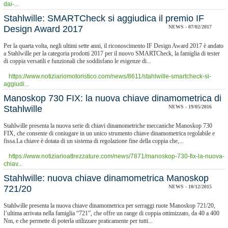
dai-...
Stahlwille: SMARTCheck si aggiudica il premio IF
Design Award 2017
NEWS - 07/02/2017
Per la quarta volta, negli ultimi sette anni, il riconoscimento IF Design Award 2017 è andato
a Stahlwille per la categoria prodotti 2017 per il nuovo SMARTCheck, la famiglia di tester
di coppia versatili e funzionali che soddisfano le esigenze di...
https://www.notiziariomotoristico.com/news/8611/stahlwille-smartcheck-si-
aggiudi...
Manoskop 730 FIX: la nuova chiave dinamometrica di
Stahlwille
NEWS - 19/05/2016
Stahlwille presenta la nuova serie di chiavi dinamometriche meccaniche Manoskop 730
FIX, che consente di coniugare in un unico strumento chiave dinamometrica regolabile e
fissa.La chiave è dotata di un sistema di regolazione fine della coppia che,...
https://www.notiziarioattrezzature.com/news/7871/manoskop-730-fix-la-nuova-
chiav...
Stahlwille: nuova chiave dinamometrica Manoskop
721/20
NEWS - 10/12/2015
Stahlwille presenta la nuova chiave dinamometrica per serraggi ruote Manoskop 721/20,
l’ultima arrivata nella famiglia “721”, che offre un range di coppia ottimizzato, da 40 a 400
Nm, e che permette di poterla utilizzare praticamente per tutti...