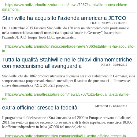
https://www.notiziarioattrezzature.com/news/7267/stahlwille-nuova-chiave-
dinamom...
Stahlwille ha acquisito l’azienda americana JETCO
TRADE NEWS - 13/11/2015
Dal 1 settembre 2015 l'azienda Stahlwille, da 150 anni un riferimento nella produzione e
nella commercializzazione di utensileria di qualità “made in Germany”, ha acquisito
l'azienda JETCO Torque Tools LLC, specializzata...
https://www.notiziariomotoristico.com/trade-news/7063/stahlwille-ha-acquisito-
la...
Tutta la qualità Stahlwille nelle chiavi dinamometriche
con meccanismo all'avanguardia
NEWS - 30/01/2015
Stahlwille, che dal 1862 produce utensileria di qualità nei suoi stabilimenti in Germania, è da
sempre attenta a proporre soluzioni di utensili per il cambio dei pneumatici. Il nuovo set
chiave dinamometrica 721QR/15/2/1 propone...
https://www.notiziarioattrezzature.com/news/5707/tutta-la-qualita-stahlwille-
nel...
eXtra.officine: cresce la fedeltà
ARTICOLI - 03/06/2014
Il programma di fidelizzazione eXtra lanciato da nel 2009 in Europa e arrivato in Italia nel
2011, ha avuto un grande successo, forse anche al di là delle aspettative: sono circa 10.000
le officine indipendenti in Italia (47.000 nel mondo) che si...
https://www.notiziariomotoristico.com/articoli/4911/extra-officine-cresce-la-