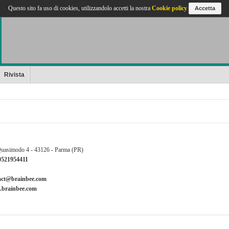
Questo sito fa uso di cookies, utilizzandolo accetti la nostra
Cookie policy
Accetta
Rivista
Quasimodo 4 - 43126 - Parma (PR)
0521954411
act@brainbee.com
brainbee.com