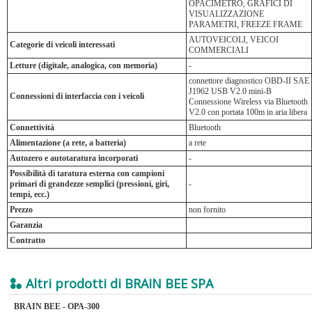
OPACIMETRO, GRAFICI DI
VISUALIZZAZIONE
PARAMETRI, FREEZE FRAME
AUTOVEICOLI, VEICOI
Categorie di veicoli interessati
COMMERCIALI
Letture (digitale, analogica, con memoria)
-
connettore diagnostico OBD-II SAE
J1962 USB V2.0 mini-B
Connessioni di interfaccia con i veicoli
Connessione Wireless via Bluetooth
V2.0 con portata 100m in aria libera
Connettività
Bluetooth
Alimentazione (a rete, a batteria)
a rete
Autozero e autotaratura incorporati
-
Possibilità di taratura esterna con campioni
primari di grandezze semplici (pressioni, giri,
-
tempi, ecc.)
Prezzo
non fornito
Garanzia
Contratto
Altri prodotti di BRAIN BEE SPA
BRAIN BEE - OPA-300