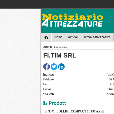
Collins
News
Articoli
Trova Attrezzatura
Aziende
| FI.TIM SRL
FI.TIM SRL
Indirizzo
Via C
Telefono
+39 
Fax
+39 
E-mail
fitim
Sito web
www.
Prodotti
FI.TIM - JOLLIFT COMPACT 11-196 AXPE