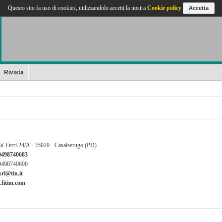
Questo sito fa uso di cookies, utilizzandolo accetti la nostra
Cookie policy
Accetta
Rivista
a' Ferri 24/A - 35020 - Casalserugo (PD)
0498740683
0498740690
srl@tin.it
fitim.com