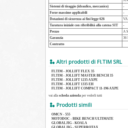
AN
Sistemi di tiraggio (idraulico, meccanico)
-
Forze massime applicabili
-
Dotazioni di sicurezza ai fini legge 626
VA
Taratura iniziale con riferibilità alla catena SIT
-
Prezzo
A 
Garanzia
36
Contratto
Altri prodotti di FI.TIM SRL
FI.TIM - JOLLIFT FLEX 35
FI.TIM - JOLLIFT MASTER BENCH 35
FI.TIM - JOLLIFT 1235 AXPE
FI.TIM - JOLLIFT 1335 EH
FI.TIM - JOLLIFT COMPACT 11-196 AXPE
vai alla
scheda azienda
per vederli tutti
Prodotti simili
OMCN - 555
MOTODOC - BIKE BENCH ULTIMATE
GLOBALJIG - KOALA
GLOBALJIG - SUPERROTAX