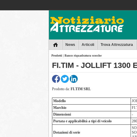
Collins
News
Articoli
Trova Attrezzatura
Prodotti
|
Banco riquadratura scocche
FI.TIM - JOLLIFT 1300 
Prodotto da:
FI.TIM SRL
Modello
JO
Marchio
FI
Dimensioni
-
Portata e applicabilità a tipi di veicolo
28
SO
Dotazioni di serie
SO