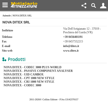
Aziende
| NOVA DITEX SRL
NOVA DITEX SRL
Via Dell'Artigianato 12 - 37019 -
Indirizzo
Peschiera del Garda (VR)
Telefono
+39 0456401191
Fax
+39 0457552215
E-mail
info@ditex.it
Sito web
www.ditex.it
Prodotti
NOVA DITEX - CODEC 3000 PLUS WORLD
NOVA DITEX - PASSIVE COMPONENT ANALYSER
NOVA DITEX - UID CAMBOX
NOVA DITEX - CPT 1000 NEW STYLE
NOVA DITEX - CRI 1000 NEW STYLE
NOVA DITEX - CODEC 3000
2011-2026© Collins Editore - P.Iva 13142370157