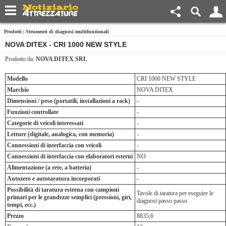
Prodotti
|
Strumenti di diagnosi multifunzionali
NOVA DITEX - CRI 1000 NEW STYLE
Prodotto da:
NOVA DITEX SRL
Modello
CRI 1000 NEW STYLE
Marchio
NOVA DITEX
Dimensioni / peso (portatili, installazioni a rack)
-
Funzioni controllate
-
Categorie di veicoli interessati
-
Letture (digitale, analogica, con memoria)
-
Connessioni di interfaccia con veicoli
-
Connessioni di interfaccia con elaboratori esterni
NO
Alimentazione (a rete, a batteria)
-
Autozero e autotaratura incorporati
-
Possibilità di taratura esterna con campioni
Tavole di taratura per eseguire le
primari per le grandezze semplici (pressioni, giri,
diagnosi passo passo.
tempi, ecc.)
Prezzo
8835,6