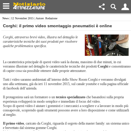
News
| 12 November 2015 | Autore: Redazione
Corghi: il primo video smontaggio pneumatici è online
Corghi, attraverso brevi video, illustra nel dettaglio le
caratteristiche tecniche dei suoi prodotti per risolvere
qualche problematica specifica.
La caratteristica principale di questi video sarà la durata, massimo di due minuti, in cui
verranno illustrate nel dettaglio le caratteristiche tecniche dei prodotti
Corghi
e consentiranno
di capire cosa sia possibile ottenere dalle proprie attrezzature.
Tutti i video saranno ambientati all’interno dello Show Room Corghi e verranno divulgati
uno alla settimana, già da ieri 11 novembre 2015, sul canale youtube e sulla pagina ufficiale
di facebook dell’azienda.
Il protagonista sarà un formatore o un
tecnico specializzato
che basandosi sulla propria
esperienza svilupperà in modo semplice e immediato il focus del video.
Scopo di questi video è aiutare i gommisti e i meccanici a scegliere e a lavorare in modo più
consapevole, scoprendo quali strumenti possono avere a loro disposizione e come utilizzarli
al meglio.
Il primo video
, caricato da Corghi, riguarda il segreto della master family: un sistema unico
e brevettato dal sistema gomme Corghi.