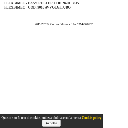
FLEXBIMEC - EASY ROLLER COD. 9400+3615
FLEXBIMEC - COD. 9016 AVVOLGITUBO
2011-2026© Collins Editore - P.Iva 13142370157
Questo sito fa uso di cookies, utilizzandolo accetti la nostra
Cookie policy
Accetta