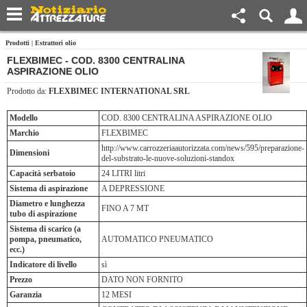
Prodotti
|
Estrattori olio
FLEXBIMEC - COD. 8300 CENTRALINA
ASPIRAZIONE OLIO
Prodotto da:
FLEXBIMEC INTERNATIONAL SRL
Modello
COD. 8300 CENTRALINA ASPIRAZIONE OLIO
Marchio
FLEXBIMEC
http://www.carrozzeriaautorizzata.com/news/595/preparazione-
Dimensioni
del-substrato-le-nuove-soluzioni-standox
Capacità serbatoio
24 LITRI litri
Sistema di aspirazione
A DEPRESSIONE
Diametro e lunghezza
FINO A 7 MT
tubo di aspirazione
Sistema di scarico (a
pompa, pneumatico,
AUTOMATICO PNEUMATICO
ecc.)
Indicatore di livello
sì
Prezzo
DATO NON FORNITO
Garanzia
12 MESI