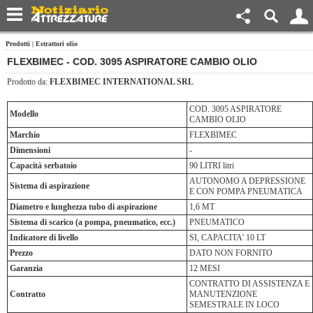
Prodotti
|
Estrattori olio
FLEXBIMEC - COD. 3095 ASPIRATORE CAMBIO OLIO
Prodotto da:
FLEXBIMEC INTERNATIONAL SRL
COD. 3095 ASPIRATORE
Modello
CAMBIO OLIO
Marchio
FLEXBIMEC
Dimensioni
-
Capacità serbatoio
90 LITRI litri
AUTONOMO A DEPRESSIONE
Sistema di aspirazione
E CON POMPA PNEUMATICA
Diametro e lunghezza tubo di aspirazione
1,6 MT
Sistema di scarico (a pompa, pneumatico, ecc.)
PNEUMATICO
Indicatore di livello
SI, CAPACITA’ 10 LT
Prezzo
DATO NON FORNITO
Garanzia
12 MESI
CONTRATTO DI ASSISTENZA E
Contratto
MANUTENZIONE
SEMESTRALE IN LOCO