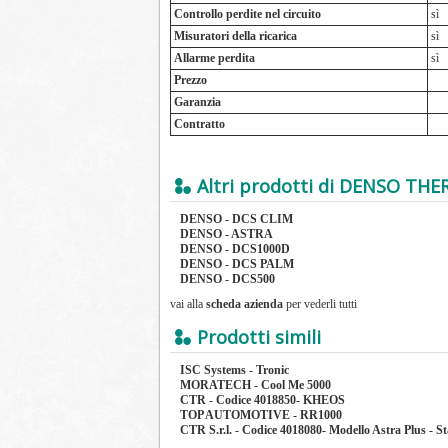
Controllo perdite nel circuito
sì
Misuratori della ricarica
sì
Allarme perdita
sì
Prezzo
Garanzia
Contratto
Altri prodotti di DENSO TH
DENSO - DCS CLIM
DENSO - ASTRA
DENSO - DCS1000D
DENSO - DCS PALM
DENSO - DCS500
vai alla
scheda azienda
per vederli tutti
Prodotti simili
ISC Systems - Tronic
MORATECH - Cool Me 5000
CTR - Codice 4018850- KHEOS
TOP AUTOMOTIVE - RR1000
CTR S.r.l. - Codice 4018080- Modello Astra Plus - St