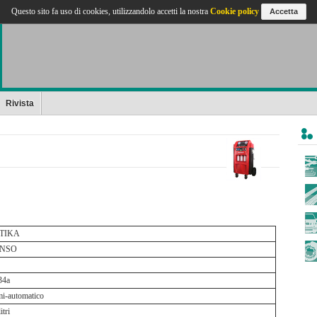
Questo sito fa uso di cookies, utilizzandolo accetti la nostra
Cookie policy
Accetta
Rivista
TIKA
NSO
34a
i-automatico
itri