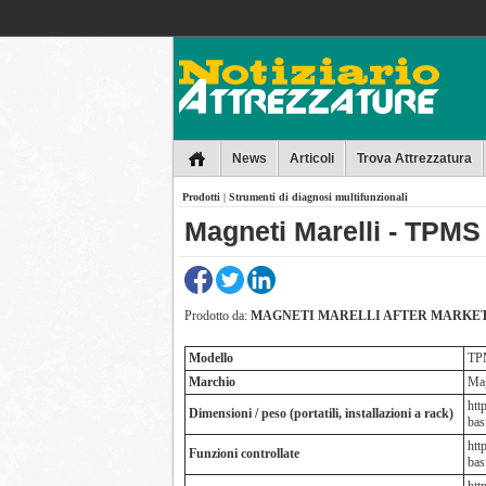
Collins
News
Articoli
Trova Attrezzatura
Prodotti
|
Strumenti di diagnosi multifunzionali
Magneti Marelli - TPM
Prodotto da:
MAGNETI MARELLI AFTER MARKET P
Modello
TP
Marchio
Mag
htt
Dimensioni / peso (portatili, installazioni a rack)
basf
htt
Funzioni controllate
basf