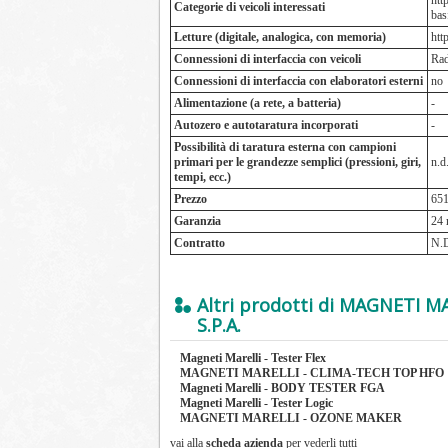
htt
Categorie di veicoli interessati
basf
Letture (digitale, analogica, con memoria)
htt
Connessioni di interfaccia con veicoli
Rad
Connessioni di interfaccia con elaboratori esterni
no
Alimentazione (a rete, a batteria)
-
Autozero e autotaratura incorporati
-
Possibilità di taratura esterna con campioni
primari per le grandezze semplici (pressioni, giri,
n.d
tempi, ecc.)
Prezzo
65
Garanzia
24 
Contratto
N.
Altri prodotti di MAGNETI 
S.P.A.
Magneti Marelli - Tester Flex
MAGNETI MARELLI - CLIMA-TECH TOP HFO
Magneti Marelli - BODY TESTER FGA
Magneti Marelli - Tester Logic
MAGNETI MARELLI - OZONE MAKER
vai alla
scheda azienda
per vederli tutti