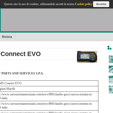
Questo sito fa uso di cookies, utilizzandolo accetti la nostra
Cookie policy
Accetta
Rivista
S Connect EVO
ARTS AND SERVICES S.P.A.
MS Connect EVO
neti Marelli
p://www.carrozzeriaautorizzata.com/news/800/claudio-gucci-nuova-nomina-in-
-italia
p://www.carrozzeriaautorizzata.com/news/800/claudio-gucci-nuova-nomina-in-
-italia