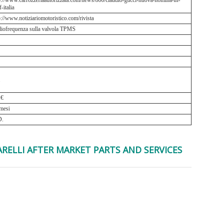
p://www.carrozzeriaautorizzata.com/news/800/claudio-gucci-nuova-nomina-in-
-italia
p://www.notiziariomotoristico.com/rivista
iofrequenza sulla valvola TPMS
.
1€
mesi
D.
MARELLI AFTER MARKET PARTS AND SERVICES