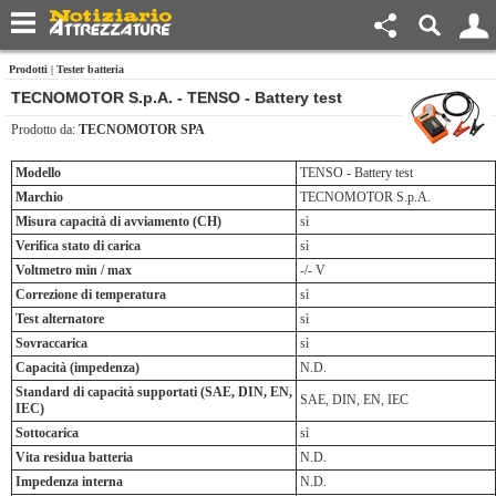
Prodotti
|
Tester batteria
TECNOMOTOR S.p.A. - TENSO - Battery test
Prodotto da:
TECNOMOTOR SPA
Modello
TENSO - Battery test
Marchio
TECNOMOTOR S.p.A.
Misura capacità di avviamento (CH)
sì
Verifica stato di carica
sì
Voltmetro min / max
-/- V
Correzione di temperatura
sì
Test alternatore
sì
Sovraccarica
sì
Capacità (impedenza)
N.D.
Standard di capacità supportati (SAE, DIN, EN,
SAE, DIN, EN, IEC
IEC)
Sottocarica
sì
Vita residua batteria
N.D.
Impedenza interna
N.D.