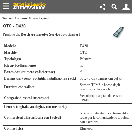
Prodotti
|
Strumenti di autodiagnosi
OTC - D420
Prodotto da:
Bosch Automotive Service Solutions srl
Modello
D420
Marchio
OTC
Tipolologia
Palmare
Kit cavi collegamento
no
Banca dati (numero codici errore)
sì
Dimensioni / peso (portatili, installazioni a rack)
30 x 40 cm (dimensioni del kit)
Sensori TPMS a bordo degli
Funzioni controllate
pneumatici dei veicoli
Veicoli equipaggiati di sensori
Categorie di veicoli interessati
TPMS
Letture (digitale, analogica, con memoria)
-
Strumento dotato di ricetrasmettitore
Connessioni di interfaccia con i veicoli
radio per la comunicazione wireless
con i sensori
Connettività
Bluetooth