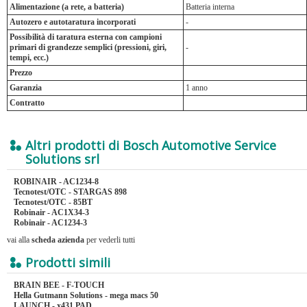
Alimentazione (a rete, a batteria)
Batteria interna
Autozero e autotaratura incorporati
-
Possibilità di taratura esterna con campioni
primari di grandezze semplici (pressioni, giri,
-
tempi, ecc.)
Prezzo
Garanzia
1 anno
Contratto
Altri prodotti di Bosch Automotive Service
Solutions srl
ROBINAIR - AC1234-8
Tecnotest/OTC - STARGAS 898
Tecnotest/OTC - 85BT
Robinair - AC1X34-3
Robinair - AC1234-3
vai alla
scheda azienda
per vederli tutti
Prodotti simili
BRAIN BEE - F-TOUCH
Hella Gutmann Solutions - mega macs 50
LAUNCH - x431 PAD