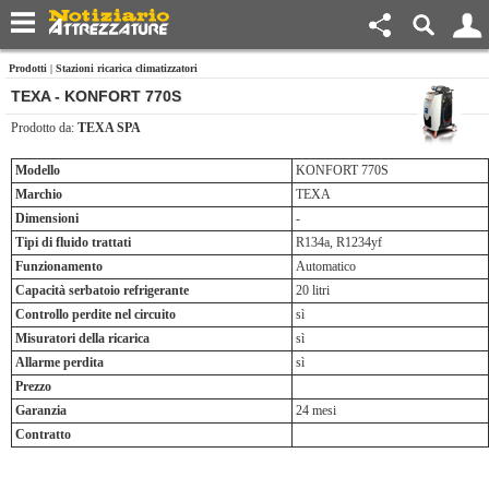
Prodotti
|
Stazioni ricarica climatizzatori
TEXA - KONFORT 770S
Prodotto da:
TEXA SPA
Modello
KONFORT 770S
Marchio
TEXA
Dimensioni
-
Tipi di fluido trattati
R134a, R1234yf
Funzionamento
Automatico
Capacità serbatoio refrigerante
20 litri
Controllo perdite nel circuito
sì
Misuratori della ricarica
sì
Allarme perdita
sì
Prezzo
Garanzia
24 mesi
Contratto