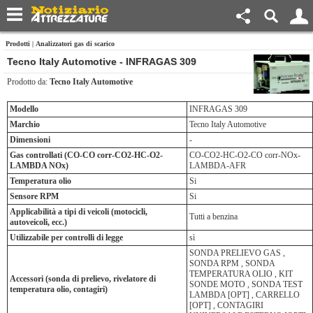
Prodotti
|
Analizzatori gas di scarico
Tecno Italy Automotive - INFRAGAS 309
Prodotto da:
Tecno Italy Automotive
Modello
INFRAGAS 309
Marchio
Tecno Italy Automotive
Dimensioni
-
Gas controllati (CO-CO corr-CO2-HC-O2-
CO-CO2-HC-O2-CO corr-NOx-
LAMBDA NOx)
LAMBDA-AFR
Temperatura olio
Si
Sensore RPM
Si
Applicabilità a tipi di veicoli (motocicli,
Tutti a benzina
autoveicoli, ecc.)
Utilizzabile per controlli di legge
sì
SONDA PRELIEVO GAS ,
SONDA RPM , SONDA
TEMPERATURA OLIO , KIT
Accessori (sonda di prelievo, rivelatore di
SONDE MOTO , SONDA TEST
temperatura olio, contagiri)
LAMBDA [OPT] , CARRELLO
[OPT] , CONTAGIRI