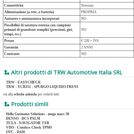
Connettività
Nessuna
Alimentazione (a rete, a batteria)
PROPRIA
Autozero e autotaratura incorporati
NO
Possibilità di taratura esterna con campioni
primari di grandezze semplici (pressioni, giri,
NO
tempi, ecc.)
Prezzo
€ 320 + IVA
Garanzia
2 ANNI
Contratto
NO
Altri prodotti di TRW Automotive Italia SRL
TRW - EASYCHECK
TRW - YCB351 - SPURGO LIQUIDO FRENI
vai alla
scheda azienda
per vederli tutti
Prodotti simili
Hella Gutmann Solutions - mega macs 50
DENSO - DCS PALM
TEXA - NAVIGATOR TXB
VDO - Contisys Check TPMS
OTC - D420