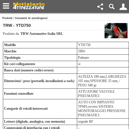
Prodotti
|
Strumenti di autodiagnosi
TRW - YTD750
Prodotto da:
TRW Automotive Italia SRL
Modello
YTD750
Marchio
TRW
Tipolologia
Palmare
Kit cavi collegamento
sì
Banca dati (numero codici errore)
-
ALTEZZA 180 mm,LARGHEZZA
Dimensioni / peso (portatili, installazioni a rack)
105 mm,SPESSORE 35 mm, /
PESO 340 gr
ATTUATORE VALVOLE
Funzioni controllate
PNEUMATICI
AUTO CON IMPIANTO
TPMS,ovvero SISTEMA
Categorie di veicoli interessati
MONITORAGGIO PRESSIONE
PNEUMATICI
Letture (digitale, analogica, con memoria)
segnale RF
Connessioni di interfaccia con i veicoli
-