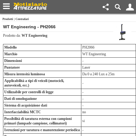
Prodotti
|
Centrafari
WT Engineering - PH2066
Prodotto da:
WT Engineering
Modello
PH2066
Marchio
WT Engineering
Dimensioni
-
Puntatore
Laser
Misura intensità luminosa
Da 0 a 240 Lux a 25m
Applicabilità a tipi di veicoli (motocicli,
-
autoveicoli, ecc.)
Utilizzabile per controlli di legge
-
Dati di omologazione
-
Sistema di acquisizione dati
-
Interfacciabilità MCTC
no
Possibilità di taratura esterna con campioni
si
primari (lampade campione, collimatori)
Istruzioni per taratura e manutenzione periodica
-