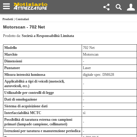
Prodotti
|
Centrafari
Motorscan - 702 Net
Prodotto da:
Società a Responsabilità Limitata
Modello
702 Net
Marchio
Motorscan
Dimensioni
-
Puntatore
Laser
Misura intensità luminosa
digitale spec. DM628
Applicabilità a tipi di veicoli (motocicli,
-
autoveicoli, ecc.)
Utilizzabile per controlli di legge
-
Dati di omologazione
-
Sistema di acquisizione dati
-
Interfacciabilità MCTC
sì
Possibilità di taratura esterna con campioni
-
primari (lampade campione, collimatori)
Istruzioni per taratura e manutenzione periodica
-