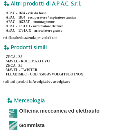
Altri prodotti di A.P.A.C. S.r.l.
APAC - 1604 - cric da fossa
APAC - 1834 - recuperatore / aspiratore camion
APAC - 1673AT - smontagomme
APAC - 1731.E1 - arrotolatore elettrico
APAC - 1731.CQ - arrotolatore grasso
vai alla
scheda azienda
per vederli tutti
Prodotti simili
ZECA - Z3
MAVEL - ROLL MAXI EVO
ZECA - Z6
MAVEL - TWISTER
FLEXBIMEC - COD. 9586 AVVOLGITUBO INOX
vedi tutti i prodotti in
Avvolgitubo / avvolgicavo
Merceologia
Officina meccanica ed elettrauto
Gommista