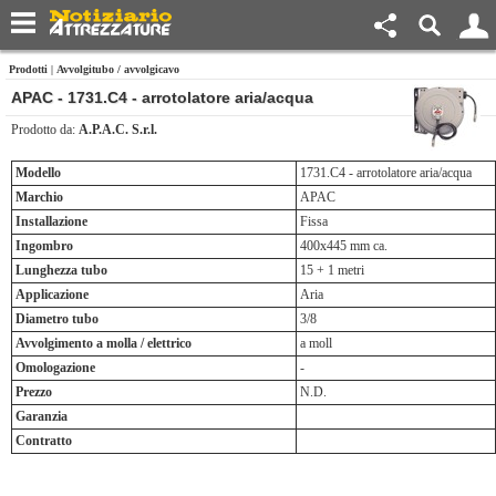
Prodotti
|
Avvolgitubo / avvolgicavo
APAC - 1731.C4 - arrotolatore aria/acqua
Prodotto da:
A.P.A.C. S.r.l.
Modello
1731.C4 - arrotolatore aria/acqua
Marchio
APAC
Installazione
Fissa
Ingombro
400x445 mm ca.
Lunghezza tubo
15 + 1 metri
Applicazione
Aria
Diametro tubo
3/8
Avvolgimento a molla / elettrico
a moll
Omologazione
-
Prezzo
N.D.
Garanzia
Contratto