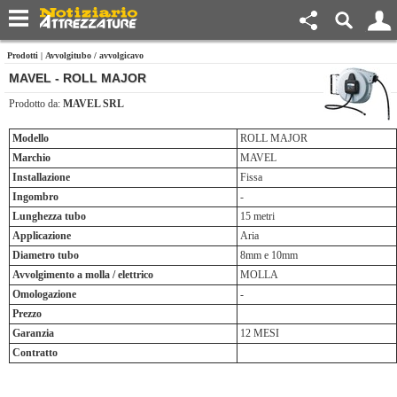
Prodotti
|
Avvolgitubo / avvolgicavo
MAVEL - ROLL MAJOR
Prodotto da:
MAVEL SRL
Modello
ROLL MAJOR
Marchio
MAVEL
Installazione
Fissa
Ingombro
-
Lunghezza tubo
15 metri
Applicazione
Aria
Diametro tubo
8mm e 10mm
Avvolgimento a molla / elettrico
MOLLA
Omologazione
-
Prezzo
Garanzia
12 MESI
Contratto