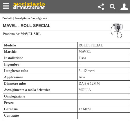
Prodotti
|
Avvolgitubo / avvolgicavo
MAVEL - ROLL SPECIAL
Prodotto da:
MAVEL SRL
Modello
ROLL SPECIAL
Marchio
MAVEL
Installazione
Fissa
Ingombro
-
Lunghezza tubo
8 - 12 metri
Applicazione
Aria
Diametro tubo
DA 8 A 12MM
Avvolgimento a molla / elettrico
MOLLA
Omologazione
-
Prezzo
Garanzia
12 MESI
Contratto