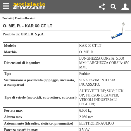
Prodotti
|
Ponti sollevatori
O. ME. R. - KAR 60 CT LT
Prodotto da:
O.ME.R. S.p.A.
Modello
KAR 60 CT LT
Marchio
O. ME. R.
LUNGHEZZA CORSIA: 5.600
Dimensioni di ingombro
MM; LARGHEZZA CORSIA: 650
MM;
Tipo
Forbice
Sistemazione a pavimento (appoggio, incassato,
SIA A PAVIMENTO SIA
a scomparsa)
INCASSATO;
AUTOVETTURE; SUV; PICK
UP; FURGONI; CAMPER;
Tipo di veicolo (motocicli, autovetture, autocarri)
VEICOLI INDUSTRIALI
LEGGERI;
Portata max
6.000 kg
Altezza max
2.050 mm
Azionamento (idraulico, elettrico, pneumatico)
ELETTROIDRAULICO
Potenza assorbita max
3.5 kW