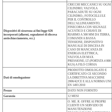
CRICCHI MECCANICI SU OGNI
CILINDRO; VALVOLA
PARACADUTE SU OGNI
CILINDRO;; FOTOCELLULE
PER IL CONTROLLO
DELL'ALLINEAMENTO;
FINECORSA CON SEGNALE
Dispositivi di sicurezza ai fini legge 626
ACUSTICO E CHIAVE DI
incorporati (allarmi, segnalatori di discesa
RIARMO A 500 MM DA TERRA;
antischiacciamento, ecc.)
COMANDI A BASSA
TENSIONE; DISPOSITIVO
MANUALE DI DISCESA IN
CASO DI MANCANZA DI
ENERGIA ELETTRICA;
VALVOLA DI MAX.
PRESSIONE; LT (PORTATA 4 000
KGS) A FILO CORSIA
PRODOTTO OMOLOGATO E
CERTIFICATO CE SECONDO
Dati di omologazione
LA DIRETTIVA MACCHINE
2006/42/CE E ALLA NORMA UNI
EN 1493:2010
Prezzo
DATO NON FORNITO
Garanzia
12 MESI
O. ME. R. OFFRE AI PROPRI
CLIENTI UN SERVIZIO DI
MANUTENZIONE