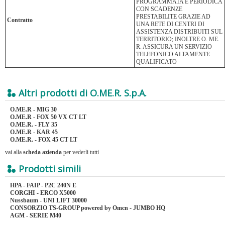
PROGRAMMATA E PERIODICA
CON SCADENZE
PRESTABILITE GRAZIE AD
Contratto
UNA RETE DI CENTRI DI
ASSISTENZA DISTRIBUITI SUL
TERRITORIO; INOLTRE O. ME.
R. ASSICURA UN SERVIZIO
TELEFONICO ALTAMENTE
QUALIFICATO
Altri prodotti di O.ME.R. S.p.A.
O.ME.R - MIG 30
O.ME.R - FOX 50 VX CT LT
O.ME.R. - FLY 35
O.ME.R - KAR 45
O.ME.R. - FOX 45 CT LT
vai alla
scheda azienda
per vederli tutti
Prodotti simili
HPA - FAIP - P2C 240N E
CORGHI - ERCO X5000
Nussbaum - UNI LIFT 30000
CONSORZIO TS-GROUP powered by Omcn - JUMBO HQ
AGM - SERIE M40