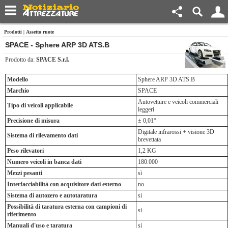
Prodotti
|
Assetto ruote
SPACE - Sphere ARP 3D ATS.B
Prodotto da:
SPACE S.r.l.
Modello
Sphere ARP 3D ATS.B
Marchio
SPACE
Autovetture e veicoli commerciali
Tipo di veicoli applicabile
leggeri
Precisione di misura
± 0,01°
Digitale infrarossi + visione 3D
Sistema di rilevamento dati
brevettata
Peso rilevatori
1,2 KG
Numero veicoli in banca dati
180.000
Mezzi pesanti
sì
Interfacciabilità con acquisitore dati esterno
no
Sistema di autozero e autotaratura
si
Possibilità di taratura esterna con campioni di
si
riferimento
Manuali d'uso e taratura
si