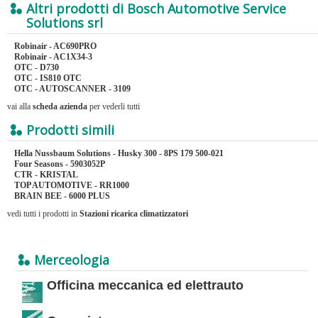
Altri prodotti di Bosch Automotive Service
Solutions srl
Robinair - AC690PRO
Robinair - AC1X34-3
OTC - D730
OTC - IS810 OTC
OTC - AUTOSCANNER - 3109
vai alla
scheda azienda
per vederli tutti
Prodotti simili
Hella Nussbaum Solutions - Husky 300 - 8PS 179 500-021
Four Seasons - 5903052P
CTR - KRISTAL
TOP AUTOMOTIVE - RR1000
BRAIN BEE - 6000 PLUS
vedi tutti i prodotti in
Stazioni ricarica climatizzatori
Merceologia
Officina meccanica ed elettrauto