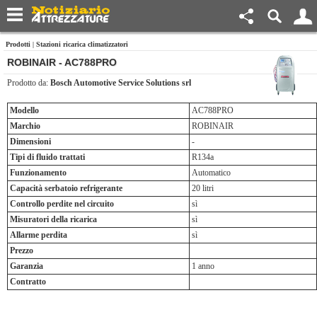
Prodotti
|
Stazioni ricarica climatizzatori
ROBINAIR - AC788PRO
Prodotto da:
Bosch Automotive Service Solutions srl
Modello
AC788PRO
Marchio
ROBINAIR
Dimensioni
-
Tipi di fluido trattati
R134a
Funzionamento
Automatico
Capacità serbatoio refrigerante
20 litri
Controllo perdite nel circuito
sì
Misuratori della ricarica
sì
Allarme perdita
sì
Prezzo
Garanzia
1 anno
Contratto