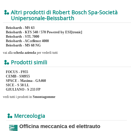
Altri prodotti di Robert Bosch Spa-Società
Unipersonale-Beissbarth
Beissbarth - MS 63
Beissbarth - KTS 540 / 570 Powered by ESI[tronic]
Beissbarth - STL 7000
Beissbarth - ACcellence 4000
Beissbarth - MS 68 NG
vai alla
scheda azienda
per vederli tutti
Prodotti simili
FOCUS - F955
CEMB - SM955
SPACE - Maxima - GA460
SICE - S 58 LL
GIULIANO - S 233 FP
vedi tutti i prodotti in
Smontagomme
Merceologia
Officina meccanica ed elettrauto