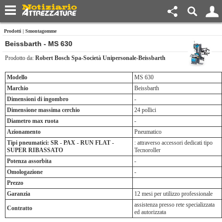
Prodotti
|
Smontagomme
Beissbarth - MS 630
Prodotto da:
Robert Bosch Spa-Società Unipersonale-Beissbarth
Modello
MS 630
Marchio
Beissbarth
Dimensioni di ingombro
-
Dimensione massima cerchio
24 pollici
Diametro max ruota
-
Azionamento
Pneumatico
Tipi pneumatici: SR - PAX - RUN FLAT -
: attraverso accessori dedicati tipo
SUPER RIBASSATO
Tecnoroller
Potenza assorbita
-
Omologazione
-
Prezzo
Garanzia
12 mesi per utilizzo professionale
assistenza presso rete specializzata
Contratto
ed autorizzata