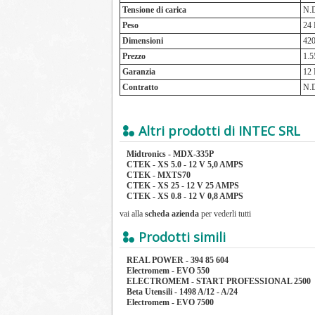
Tensione di carica
N.
Peso
24
Dimensioni
420
Prezzo
1.5
Garanzia
12
Contratto
N.
Altri prodotti di INTEC SRL
Midtronics - MDX-335P
CTEK - XS 5.0 - 12 V 5,0 AMPS
CTEK - MXTS70
CTEK - XS 25 - 12 V 25 AMPS
CTEK - XS 0.8 - 12 V 0,8 AMPS
vai alla
scheda azienda
per vederli tutti
Prodotti simili
REAL POWER - 394 85 604
Electromem - EVO 550
ELECTROMEM - START PROFESSIONAL 2500
Beta Utensili - 1498 A/12 - A/24
Electromem - EVO 7500