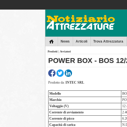
Collins
News
Articoli
Trova Attrezzatura
Prodotti
|
Avviatori
POWER BOX - BOS 12/2
Prodotto da:
INTEC SRL
Modello
BOS
Marchio
PO
Voltaggio (V)
12 
Corrente di avviamento
2.4
Corrente di picco
6.2
Capacità di carica
N.D