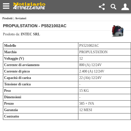
Prodotti
|
Avviatori
PROPULSTATION - PS521002AC
Prodotto da:
INTEC SRL
Modello
PS521002AC
Marchio
PROPULSTATION
Voltaggio (V)
12
Corrente di avviamento
800 (A) 12/24V
Corrente di picco
2.400 (A) 12/24V
Capacità di carica
22 (Ah) 12/24V
Tensione di carica
-
Peso
15 KG
Dimensioni
-
Prezzo
585 + IVA
Garanzia
12 MESI
Contratto