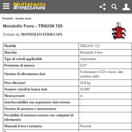
Prodotti
|
Assetto ruote
Mondolfo Ferro - TRIGON 725
Prodotto da:
MONDOLFO FERRO SPA
Modello
TRIGON 725
Marchio
Mondolfo Ferro
Tipo di veicoli applicabile
Autovetture
Precisione di misura
0,01°
8 telecamere CCD e trasm. dati
Sistema di rilevamento dati
wireless radio
Peso rilevatori
18,8 kg
Numero veicoli in banca dati
18.000
Mezzi pesanti
sì
Interfacciabilità con acquisitore dati esterno
-
Sistema di autozero e autotaratura
-
Possibilità di taratura esterna con campioni di
-
riferimento
Manuali d'uso e taratura
Presenti