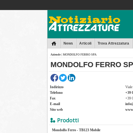
Collins
News
Articoli
Trova Attrezzatura
Aziende
| MONDOLFO FERRO SPA
MONDOLFO FERRO S
Indirizzo
Viale
Telefono
+39 
Fax
+39 
E-mail
info
Sito web
www.
Prodotti
Mondolfo Ferro - TB123 Mobile