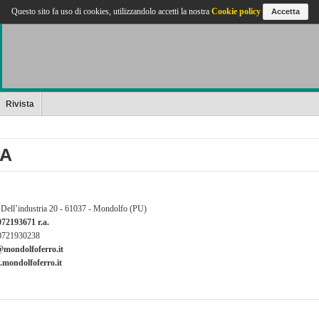
Questo sito fa uso di cookies, utilizzandolo accetti la nostra
Cookie policy
Accetta
Rivista
PA
 Dell’industria 20 - 61037 - Mondolfo (PU)
072193671 r.a.
0721930238
@mondolfoferro.it
mondolfoferro.it