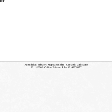
140T
Pubblicità
|
Privacy
|
Mappa del sito
|
Contatti
|
Chi siamo
2011-2026© Collins Editore - P.Iva 13142370157