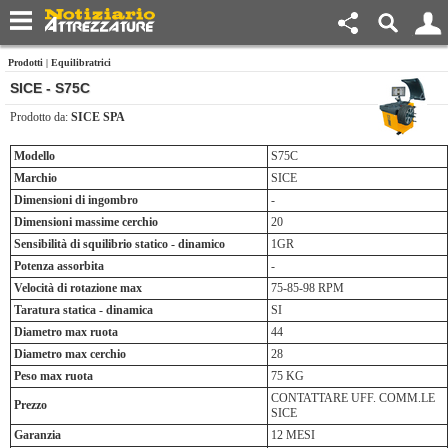
Prodotti
|
Equilibratrici
SICE - S75C
Prodotto da:
SICE SPA
Modello
S75C
Marchio
SICE
Dimensioni di ingombro
-
Dimensioni massime cerchio
20
Sensibilità di squilibrio statico - dinamico
1GR
Potenza assorbita
-
Velocità di rotazione max
75-85-98 RPM
Taratura statica - dinamica
SI
Diametro max ruota
44
Diametro max cerchio
28
Peso max ruota
75 KG
CONTATTARE UFF. COMM.LE
Prezzo
SICE
Garanzia
12 MESI