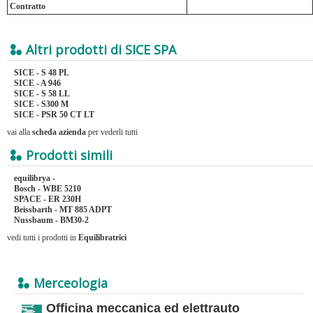
Contratto
Altri prodotti di SICE SPA
SICE - S 48 PL
SICE - A 946
SICE - S 58 LL
SICE - S300 M
SICE - PSR 50 CT LT
vai alla
scheda azienda
per vederli tutti
Prodotti simili
equilibrya -
Bosch - WBE 5210
SPACE - ER 230H
Beissbarth - MT 885 ADPT
Nussbaum - BM30-2
vedi tutti i prodotti in
Equilibratrici
Merceologia
Officina meccanica ed elettrauto