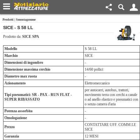
Prodotti
|
Smontagomme
SICE - S 58 LL
Prodotto da:
SICE SPA
Modello
S 58 LL
Marchio
SICE
Dimensioni di ingombro
-
Dimensione massima cerchio
14/60 pollici
Diametro max ruota
-
Azionamento
Elettromeccanico
per autocarri, autobus, trattori,
Tipi pneumatici: SR - PAX - RUN FLAT -
movimento terra con cerchi a canale
SUPER RIBASSATO
o ad anello elastico e pneumatici con
o senza camera d'aria
Potenza assorbita
-
Omologazione
-
CONTATTARE UFF. COMM.LE
Prezzo
SICE
Garanzia
12 MESI