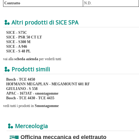
Contratto
N.D.
Altri prodotti di SICE SPA
SICE - S75C
SICE - PSR 50 CT LT
SICE - S300 M
SICE - A 946
SICE - S 48 PL
vai alla
scheda azienda
per vederli tutti
Prodotti simili
Bosch - TCE 4450
HOFMANN MEGAPLAN - MEGAMOUNT 601 RF
GIULIANO - S 558
APAC - 1673AT - smontagomme
Bosch - TCE 4430 - TCE 4435
vedi tutti i prodotti in
Smontagomme
Merceologia
Officina meccanica ed elettrauto