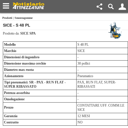
Prodotti
|
Smontagomme
SICE - S 48 PL
Prodotto da:
SICE SPA
Modello
S 48 PL
Marchio
SICE
Dimensioni di ingombro
-
Dimensione massima cerchio
30 pollici
Diametro max ruota
-
Azionamento
Pneumatico
Tipi pneumatici: SR - PAX - RUN FLAT -
PAX, RUN FLAT, SUPER-
SUPER RIBASSATO
RIBASSATI
Potenza assorbita
-
Omologazione
-
CONTATTARE UFF. COMM.LE
Prezzo
SICE
Garanzia
12 MESI
Contratto
NO