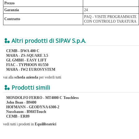
Prezzo
Garanzia
24
PAQ - VISITE PROGRAMMATE
Contratto
CON CONTROLLO TARATURA
Altri prodotti di SIPAV S.p.A.
CEMB - DWA 400 C
MAHA - ZS-SQUARE 3.5
GL GMBH - EASY LIFT
FIAC - TYPHOON 01/550
MAHA - IW2 EUROSYSTEM
vai alla
scheda azienda
per vederli tutti
Prodotti simili
MONDOLFO FERRO - MT4000 C Touchless
John Bean - B9400
HOFMANN - GEODYNA 6300-2
Nussbaum - BM45Touch
CEMB - ER89
vedi tutti i prodotti in
Equilibratrici