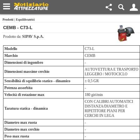
Prodotti
|
Equilibratrici
CEMB - C73-L
Prodotto da:
SIPAV S.p.A.
Modello
C73-L
Marchio
CEMB
Dimensioni di ingombro
-
AUTOVETTURA E TRASPORTO
Dimensioni massime cerchio
LEGGERO / MOTOCICLO
Sensibilità di squilibrio statico - dinamico
± 0,5 GR
Potenza assorbita
-
Velocità di rotazione max
180 giri/min
CON CALIBRI AUTOMATICI
DISTANZA/DIAMETRO E
Taratura statica - dinamica
RIPETITORE PIANI PER
CERCHI IN LEGA
Diametro max ruota
-
Diametro max cerchio
-
Peso max ruota
-