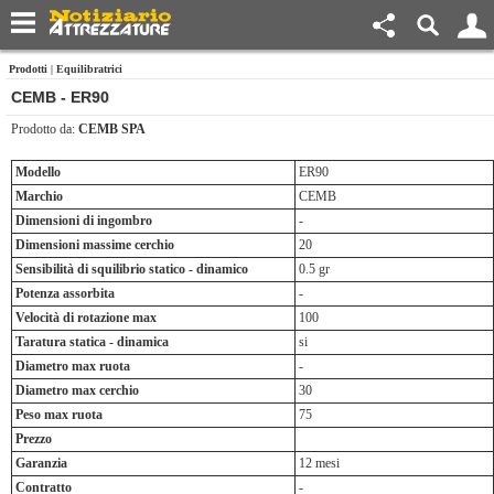
Prodotti
|
Equilibratrici
CEMB - ER90
Prodotto da:
CEMB SPA
Modello
ER90
Marchio
CEMB
Dimensioni di ingombro
-
Dimensioni massime cerchio
20
Sensibilità di squilibrio statico - dinamico
0.5 gr
Potenza assorbita
-
Velocità di rotazione max
100
Taratura statica - dinamica
si
Diametro max ruota
-
Diametro max cerchio
30
Peso max ruota
75
Prezzo
Garanzia
12 mesi
Contratto
-