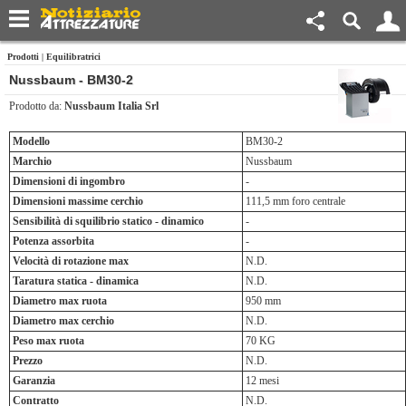
Prodotti
|
Equilibratrici
Nussbaum - BM30-2
Prodotto da:
Nussbaum Italia Srl
Modello
BM30-2
Marchio
Nussbaum
Dimensioni di ingombro
-
Dimensioni massime cerchio
111,5 mm foro centrale
Sensibilità di squilibrio statico - dinamico
-
Potenza assorbita
-
Velocità di rotazione max
N.D.
Taratura statica - dinamica
N.D.
Diametro max ruota
950 mm
Diametro max cerchio
N.D.
Peso max ruota
70 KG
Prezzo
N.D.
Garanzia
12 mesi
Contratto
N.D.