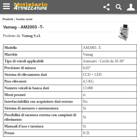
Prodotti
|
Assetto ruote
Vamag - AM2003 -T-
Prodotto da:
Vamag S.r.l.
Modello
AM2003 -T-
Marchio
Vamag
Tipo di veicoli applicabile
Autocarri - Cerchi da 10-30°
Precisione di misura
0,02°
Sistema di rilevamento dati
CCD + LED
Peso rilevatori
4,5 KG
Numero veicoli in banca dati
13.000
Mezzi pesanti
sì
Interfacciabilità con acquisitore dati esterno
No
Sistema di autozero e autotaratura
Si
Possibilità di taratura esterna con campioni di
Si
riferimento
Manuali d'uso e taratura
Si
Prezzo
N.D.