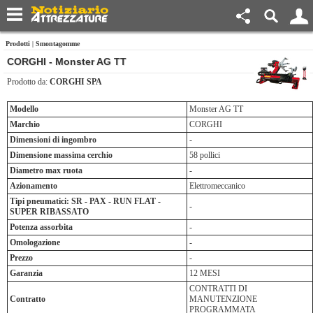
Prodotti
|
Smontagomme
CORGHI - Monster AG TT
Prodotto da:
CORGHI SPA
Modello
Monster AG TT
Marchio
CORGHI
Dimensioni di ingombro
-
Dimensione massima cerchio
58 pollici
Diametro max ruota
-
Azionamento
Elettromeccanico
Tipi pneumatici: SR - PAX - RUN FLAT -
-
SUPER RIBASSATO
Potenza assorbita
-
Omologazione
-
Prezzo
-
Garanzia
12 MESI
CONTRATTI DI
Contratto
MANUTENZIONE
PROGRAMMATA