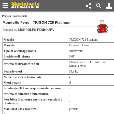
Prodotti
|
Assetto ruote
Mondolfo Ferro - TRIGON 728 Platinum
Prodotto da:
MONDOLFO FERRO SPA
Modello
TRIGON 728 Platinum
Marchio
Mondolfo Ferro
Tipo di veicoli applicabile
Autovetture
Precisione di misura
0,01°
8 telecamere CCD e trasm. dati
Sistema di rilevamento dati
wireless radio
Peso rilevatori
18,8 kg
Numero veicoli in banca dati
-
Mezzi pesanti
sì
Interfacciabilità con acquisitore dati esterno
-
Sistema di autozero e autotaratura
-
Possibilità di taratura esterna con campioni di
-
riferimento
Manuali d'uso e taratura
presenti