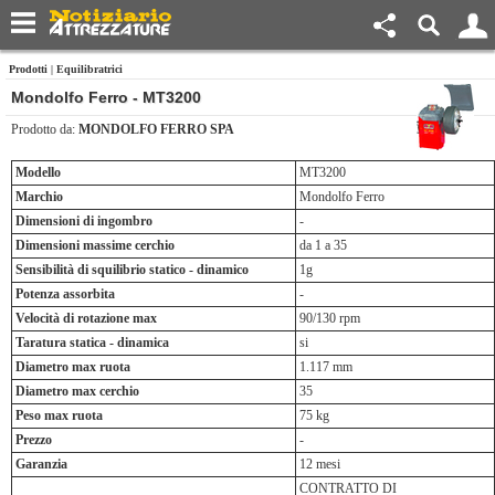
Prodotti
|
Equilibratrici
Mondolfo Ferro - MT3200
Prodotto da:
MONDOLFO FERRO SPA
Modello
MT3200
Marchio
Mondolfo Ferro
Dimensioni di ingombro
-
Dimensioni massime cerchio
da 1 a 35
Sensibilità di squilibrio statico - dinamico
1g
Potenza assorbita
-
Velocità di rotazione max
90/130 rpm
Taratura statica - dinamica
si
Diametro max ruota
1.117 mm
Diametro max cerchio
35
Peso max ruota
75 kg
Prezzo
-
Garanzia
12 mesi
CONTRATTO DI