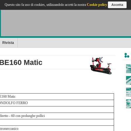
Questo sito fa uso di cookies, utilizzandolo accetti la nostra
Cookie policy
Accetta
Rivista
E160 Matic
E160 Matic
NDOLFO FERRO
diretto - 60 con prolunghe pollici
ttromeccanico