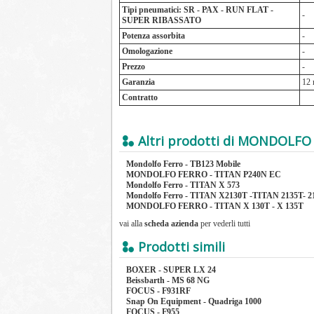
Tipi pneumatici: SR - PAX - RUN FLAT -
-
SUPER RIBASSATO
Potenza assorbita
-
Omologazione
-
Prezzo
-
Garanzia
12 
Contratto
Altri prodotti di MONDOLFO
Mondolfo Ferro - TB123 Mobile
MONDOLFO FERRO - TITAN P240N EC
Mondolfo Ferro - TITAN X 573
Mondolfo Ferro - TITAN X2130T -TITAN 2135T- 2
MONDOLFO FERRO - TITAN X 130T - X 135T
vai alla
scheda azienda
per vederli tutti
Prodotti simili
BOXER - SUPER LX 24
Beissbarth - MS 68 NG
FOCUS - F931RF
Snap On Equipment - Quadriga 1000
FOCUS - F955