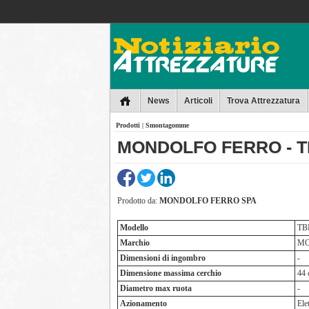
Collins
News
Articoli
Trova Attrezzatura
Prodotti
|
Smontagomme
MONDOLFO FERRO - TB
Prodotto da:
MONDOLFO FERRO SPA
Modello
TB
Marchio
MO
Dimensioni di ingombro
-
Dimensione massima cerchio
44 
Diametro max ruota
-
Azionamento
Ele