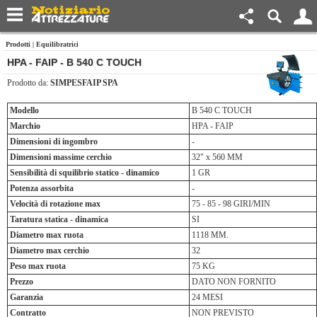
Prodotti
|
Equilibratrici
HPA - FAIP - B 540 C TOUCH
Prodotto da:
SIMPESFAIP SPA
Modello
B 540 C TOUCH
Marchio
HPA - FAIP
Dimensioni di ingombro
-
Dimensioni massime cerchio
32" x 560 MM
Sensibilità di squilibrio statico - dinamico
1 GR
Potenza assorbita
-
Velocità di rotazione max
75 - 85 - 98 GIRI/MIN
Taratura statica - dinamica
SI
Diametro max ruota
1118 MM.
Diametro max cerchio
32
Peso max ruota
75 KG
Prezzo
DATO NON FORNITO
Garanzia
24 MESI
Contratto
NON PREVISTO