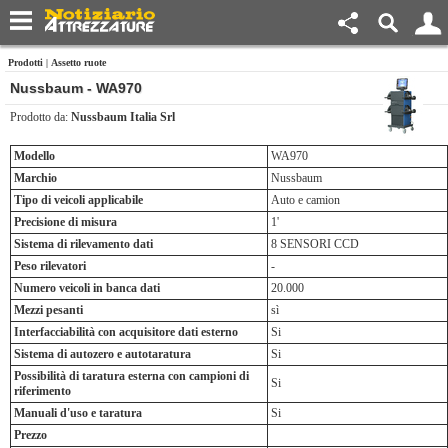
Prodotti
|
Assetto ruote
Nussbaum - WA970
Prodotto da:
Nussbaum Italia Srl
Modello
WA970
Marchio
Nussbaum
Tipo di veicoli applicabile
Auto e camion
Precisione di misura
1'
Sistema di rilevamento dati
8 SENSORI CCD
Peso rilevatori
-
Numero veicoli in banca dati
20.000
Mezzi pesanti
sì
Interfacciabilità con acquisitore dati esterno
Si
Sistema di autozero e autotaratura
Si
Possibilità di taratura esterna con campioni di
Si
riferimento
Manuali d'uso e taratura
Si
Prezzo